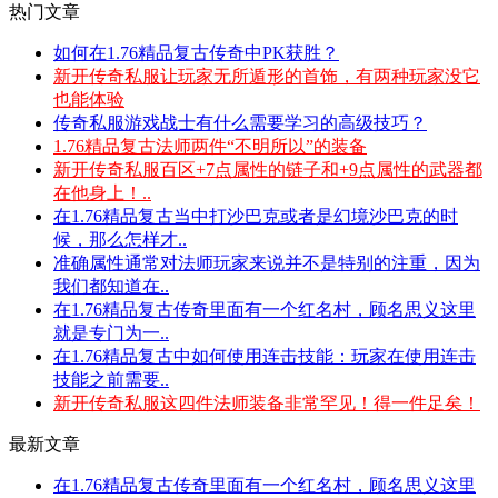
热门文章
如何在1.76精品复古传奇中PK获胜？
新开传奇私服让玩家无所遁形的首饰，有两种玩家没它
也能体验
传奇私服游戏战士有什么需要学习的高级技巧？
1.76精品复古法师两件“不明所以”的装备
新开传奇私服百区+7点属性的链子和+9点属性的武器都
在他身上！..
在1.76精品复古当中打沙巴克或者是幻境沙巴克的时
候，那么怎样才..
准确属性通常对法师玩家来说并不是特别的注重，因为
我们都知道在..
在1.76精品复古传奇里面有一个红名村，顾名思义这里
就是专门为一..
在1.76精品复古中如何使用连击技能：玩家在使用连击
技能之前需要..
新开传奇私服这四件法师装备非常罕见！得一件足矣！
最新文章
在1.76精品复古传奇里面有一个红名村，顾名思义这里