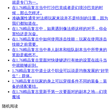
就是专门为一..
在1.76精品复古当中打沙巴克或者是幻境沙巴克的时
候，那么怎样才..
准确属性通常对法师玩家来说并不是特别的注重，因为
我们都知道在..
在1.76精品复古中，如果遇到像法师这样的对手，你会
害怕还是兴奋..
在1.76精品复古中如何使用连击技能：玩家在使用连击
技能之前需要..
在1.76精品复古当中单人副本和组队副本当中所带来的
奖励是截然不..
在1.76精品复古里面对快捷键进行有效的设置在战斗当
中就能够起到..
1.76精品复古中道士这个职业可以说是均衡发展的“好学
生”：群体..
1.76精品复古玩家的身上可以穿很多件不同的装备：装
备的搭配要结..
在1.76精品复古里新手第一次要面对的副本之地—幻境
魔域
随机阅读