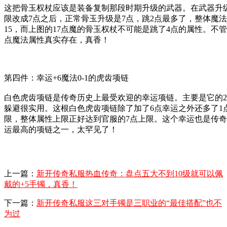
这把骨玉权杖应该是装备复制那段时期升级的武器。在武器升
限改成7点之后，正常骨玉升级是7点，跳2点最多了，整体魔法
15，而上图的17点魔的骨玉权杖不可能是跳了4点的属性。不管
点魔法属性真实存在，真香！
第四件：幸运+6魔法0-1的虎齿项链
白色虎齿项链是传奇历史上最受欢迎的幸运项链。主要是它的2
躲避很实用。这根白色虎齿项链除了加了6点幸运之外还多了1
限，整体属性上限正好达到官服的7点上限。这个幸运也是传
运最高的项链之一，太罕见了！
上一篇：
新开传奇私服热血传奇：盘点五大不到10级就可以佩
戴的+5手镯，真香！
下一篇：
新开传奇私服这三对手镯是三职业的“最佳搭配”也不
为过